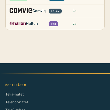
Comviq
Ja
Tele2
Hallon
Ja
Tre
MOBILNÄTEN
Telia-nätet
Telenor-nätet
Tele2-nätet