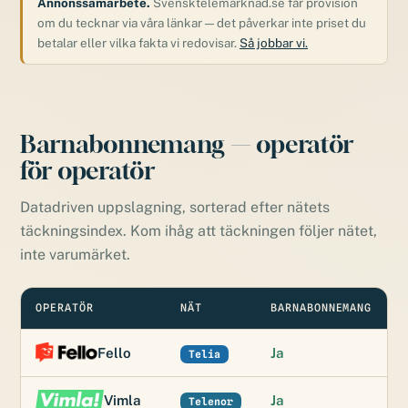
Annonssamarbete.
Svensktelemarknad.se får provision
om du tecknar via våra länkar — det påverkar inte priset du
betalar eller vilka fakta vi redovisar.
Så jobbar vi.
Barnabonnemang — operatör
för operatör
Datadriven uppslagning, sorterad efter nätets
täckningsindex. Kom ihåg att täckningen följer nätet,
inte varumärket.
OPERATÖR
NÄT
BARNABONNEMANG
Fello
Ja
Telia
Vimla
Ja
Telenor