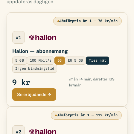
uppdateras dagligen.
Jämförpris år 1 — 76 kr/mån
#1
Hallon
— abonnemang
5 GB
100 Mbit/s
5G
EU 5 GB
Tres nät
Ingen bindningstid
/mån i 4 mån, därefter 109
9 kr
kr/mån
Se erbjudande →
Jämförpris år 1 — 112 kr/mån
#2