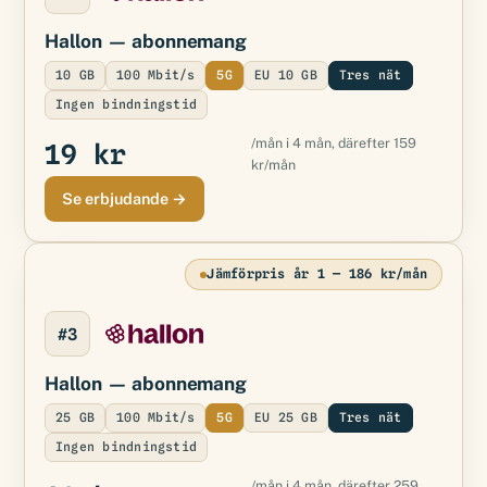
Hallon
— abonnemang
10 GB
100 Mbit/s
5G
EU 10 GB
Tres nät
Ingen bindningstid
/mån i 4 mån, därefter 159
19 kr
kr/mån
Se erbjudande →
Jämförpris år 1 — 186 kr/mån
#3
Hallon
— abonnemang
25 GB
100 Mbit/s
5G
EU 25 GB
Tres nät
Ingen bindningstid
/mån i 4 mån, därefter 259