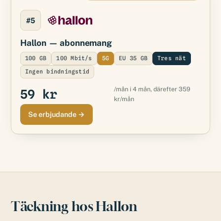
#5
Hallon
— abonnemang
100 GB
100 Mbit/s
5G
EU 35 GB
Tres nät
Ingen bindningstid
/mån i 4 mån, därefter 359
59 kr
kr/mån
Se erbjudande →
Täckning hos Hallon