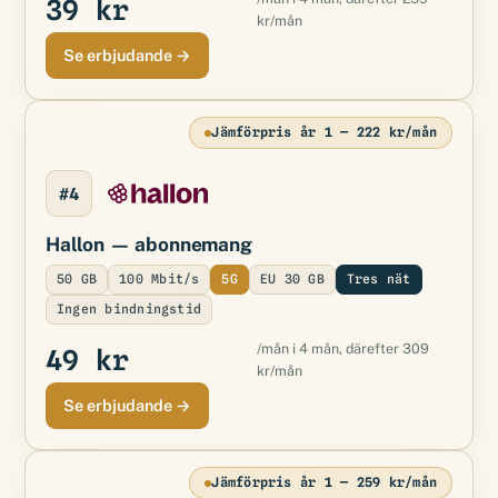
39 kr
kr/mån
Se erbjudande →
Jämförpris år 1 — 222 kr/mån
#4
Hallon
— abonnemang
50 GB
100 Mbit/s
5G
EU 30 GB
Tres nät
Ingen bindningstid
/mån i 4 mån, därefter 309
49 kr
kr/mån
Se erbjudande →
Jämförpris år 1 — 259 kr/mån