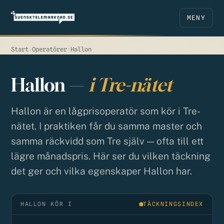
MENY
Start
›
Operatörer
›
Hallon
Hallon —
i Tre-nätet
Hallon är en lågprisoperatör som kör i Tre-
nätet. I praktiken får du samma master och
samma räckvidd som Tre själv — ofta till ett
lägre månadspris. Här ser du vilken täckning
det ger och vilka egenskaper Hallon har.
HALLON KÖR I
TÄCKNINGSINDEX