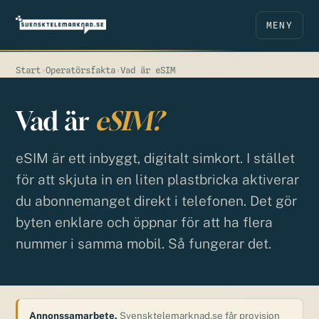
MENY
Start
›
Operatörsfakta
›
Vad är eSIM
Vad är
eSIM?
eSIM är ett inbyggt, digitalt simkort. I stället
för att skjuta in en liten plastbricka aktiverar
du abonnemanget direkt i telefonen. Det gör
byten enklare och öppnar för att ha flera
nummer i samma mobil. Så fungerar det.
Annonssamarbete.
Svensktelemarknad.se får provision