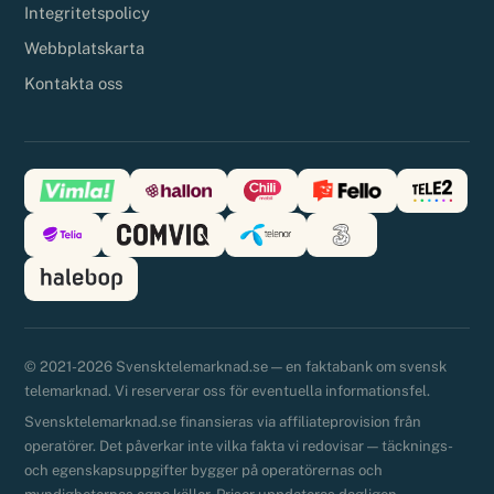
Integritetspolicy
Webbplatskarta
Kontakta oss
© 2021-2026 Svensktelemarknad.se — en faktabank om svensk
telemarknad. Vi reserverar oss för eventuella informationsfel.
Svensktelemarknad.se finansieras via affiliateprovision från
operatörer. Det påverkar inte vilka fakta vi redovisar — täcknings-
och egenskapsuppgifter bygger på operatörernas och